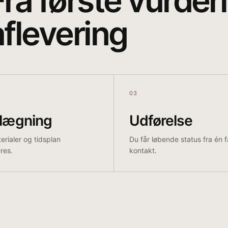
ra første vurderi
aflevering
03
nlægning
Udførelse
erialer og tidsplan
Du får løbende status fra én f
res.
kontakt.