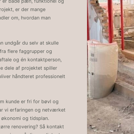
er er både pæn, funktionel og
rojekt, er der mange
handler om, hvordan man
n undgår du selv at skulle
 fra flere faggrupper og
 aftale og én kontaktperson,
e dele af projektet spiller
liver håndteret professionelt
m kunde er fri for bøvl og
r vi erfaringen og netværket
t, økonomi og tidsplan.
tørre renovering? Så kontakt