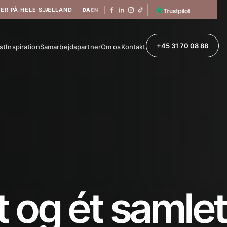
VER PÅ HELE SJÆLLAND
DA
EN
+45 31 70 08 88
st
Inspiration
Samarbejdspartner
Om os
Kontakt
 og ét samlet