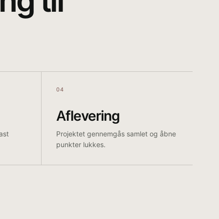
ng til
04
Aflevering
ast
Projektet gennemgås samlet og åbne
punkter lukkes.