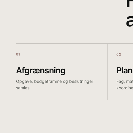
F
01
02
Afgrænsning
Pla
Opgave, budgetramme og beslutninger
Fag, mat
samles.
koordine