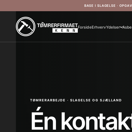
BASE I SLAGELSE · OPGA
Forside
Erhverv
Ydelser
Asbe
TØMRERARBEJDE · SLAGELSE OG SJÆLLAND
Én kontakt