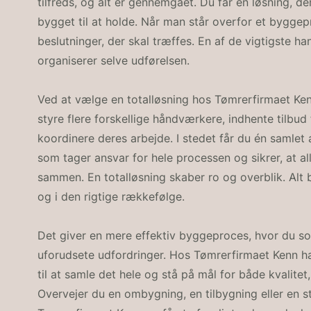
tilfreds, og alt er gennemgået. Du får en løsning, d
bygget til at holde. Når man står overfor et byggep
beslutninger, der skal træffes. En af de vigtigste 
organiserer selve udførelsen.
Ved at vælge en totalløsning hos Tømrerfirmaet Ken
styre flere forskellige håndværkere, indhente tilbud
koordinere deres arbejde. I stedet får du én samlet
som tager ansvar for hele processen og sikrer, at all
sammen. En totalløsning skaber ro og overblik. Alt b
og i den rigtige rækkefølge.
Det giver en mere effektiv byggeproces, hvor du so
uforudsete udfordringer. Hos Tømrerfirmaet Kenn ha
til at samle det hele og stå på mål for både kvalite
Overvejer du en ombygning, en tilbygning eller en s