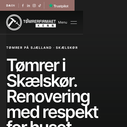
DA
EN
Menu
TØMRER PÅ SJÆLLAND · SKÆLSKØR
Tømrer i
Skælskør.
Renovering
med respekt