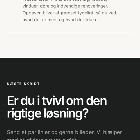
vinduer, døre og indvendige renoveringer.
Opgaven bliver afgrænset tydeligt, så du ved,
hvad der er med, og hvad der ikke er.
NÆSTE SKRIDT
Er du i tvivl om den
rigtige løsning?
Send et par linjer og gerne billeder. Vi hjælper