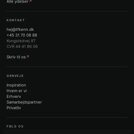
Alle ydelser
↗
KONTAKT
hej@tfkenn.dk
+45 31 70 08 88
Kongstedvej 9T
CVR 44 41 86 06
Skriv til os
↗
GENVEJE
Inspiration
Hvem er vi
Erhverv
Samarbejdspartner
Privatliv
FØLG OS