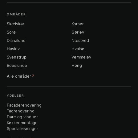
OMRÅDER
Skælskør
Korsør
Sorø
Gørlev
Dianalund
Næstved
Haslev
Hvalsø
Svenstrup
Vemmelev
Boeslunde
Høng
Alle områder
↗
YDELSER
Facaderenovering
Tagrenovering
Døre og vinduer
Køkkenmontage
Specialløsninger