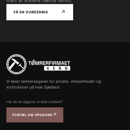
med at afklare næste skridt.
↗
FÅ EN VURDERING
Vi løser tømreropgaver for private, virksomheder og
institutioner på hele Sjælland.
Har du en opgave, vi skal vurdere?
↗
FORTÆL OM OPGAVEN