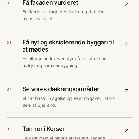
Få facaden vurderet
02
↗
Beklædning, fugt, ventilation og detaljer
tilpasses huset.
Få nyt og eksisterende byggeri til
03
↗
at mødes
En tilbygning kræver styr på konstruktion,
udtryk og sammenbygning.
Se vores dækningsområder
04
↗
Vi har base i Slagelse og løser opgaver i store
dele af Sjælland.
Tømrer i Korsør
05
↗
I Korsør løser vi blandt andet tag, facade,