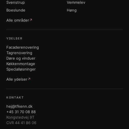
Svenstrup
Vemmelev
Boeslunde
Høng
Alle områder
↗
YDELSER
Facaderenovering
Tagrenovering
Døre og vinduer
Køkkenmontage
Specialløsninger
Alle ydelser
↗
KONTAKT
hej@tfkenn.dk
+45 31 70 08 88
Kongstedvej 9T
CVR 44 41 86 06