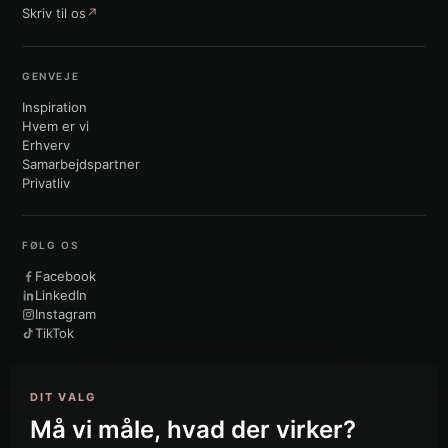
Skriv til os
↗
GENVEJE
Inspiration
Hvem er vi
Erhverv
Samarbejdspartner
Privatliv
FØLG OS
Facebook
LinkedIn
Instagram
TikTok
DIT VALG
VURDERET PÅ
Må vi måle, hvad der virker?