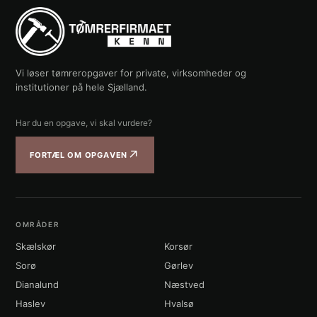
Vi løser tømreropgaver for private, virksomheder og
institutioner på hele Sjælland.
Har du en opgave, vi skal vurdere?
↗
FORTÆL OM OPGAVEN
OMRÅDER
Skælskør
Korsør
Sorø
Gørlev
Dianalund
Næstved
Haslev
Hvalsø