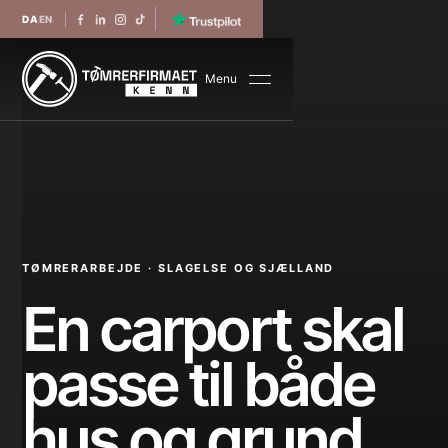
DA
EN
Menu
TØMRERARBEJDE · SLAGELSE OG SJÆLLAND
En carport skal
passe til både
hus og grund.