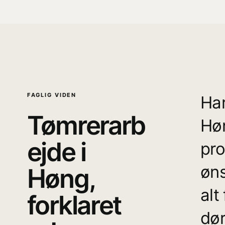
FAGLIG VIDEN
Har
Tømrerarb
Høn
ejde i
pro
øns
Høng,
alt
forklaret
dør