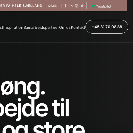
VER PÅ HELE SJÆLLAND
DA
EN
+45 31 70 08 88
st
Inspiration
Samarbejdspartner
Om os
Kontakt
Høng.
jde til
og store