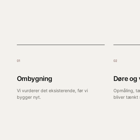
01
02
Ombygning
Døre og 
Vi vurderer det eksisterende, før vi
Opmåling, tæ
bygger nyt.
bliver tænkt 