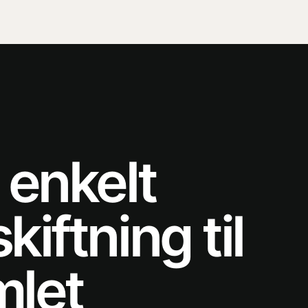
 enkelt
kiftning til
mlet