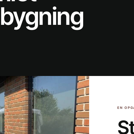
bygning
EN OPG
S