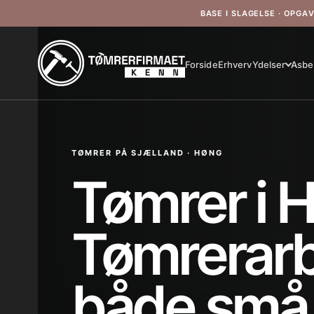
BASE I SLAGELSE · OPGA
Forside
Erhverv
Ydelser
Asbe
TØMRER PÅ SJÆLLAND · HØNG
Tømrer i 
Tømrerarbe
både små 