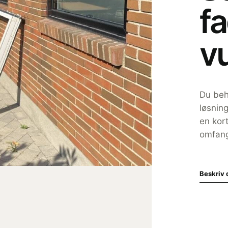
fa
v
Du beh
løsnin
en kort
omfang
Beskriv 