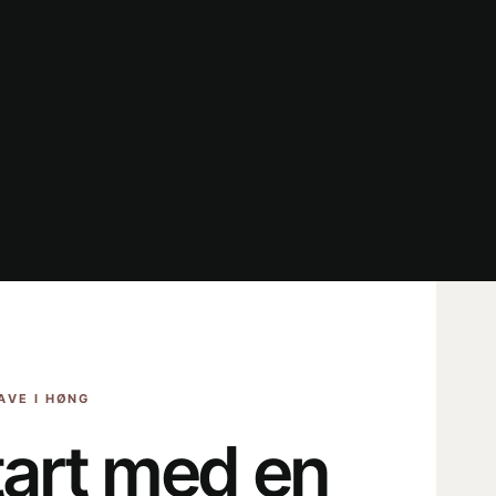
AVE I HØNG
tart med en