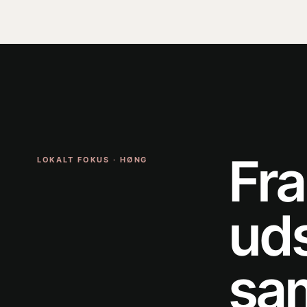
Fra
LOKALT FOKUS · HØNG
uds
sa