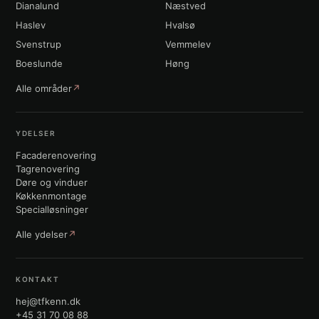
Dianalund
Næstved
Haslev
Hvalsø
Svenstrup
Vemmelev
Boeslunde
Høng
Alle områder
↗
YDELSER
Facaderenovering
Tagrenovering
Døre og vinduer
Køkkenmontage
Specialløsninger
Alle ydelser
↗
KONTAKT
hej@tfkenn.dk
+45 31 70 08 88