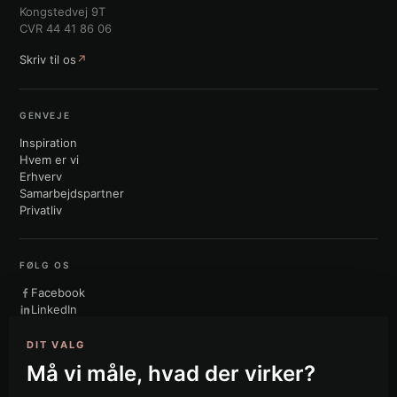
Kongstedvej 9T
CVR 44 41 86 06
Skriv til os
↗
GENVEJE
Inspiration
Hvem er vi
Erhverv
Samarbejdspartner
Privatliv
FØLG OS
Facebook
LinkedIn
Instagram
TikTok
DIT VALG
Må vi måle, hvad der virker?