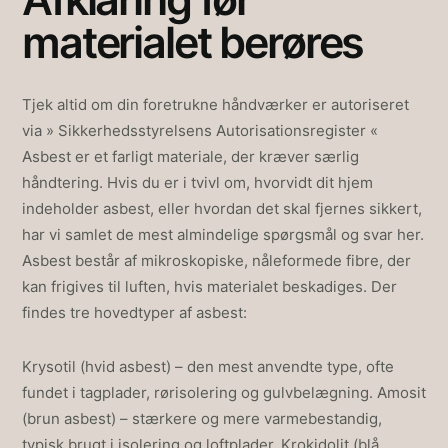
materialet berøres
Tjek altid om din foretrukne håndværker er autoriseret
via » Sikkerhedsstyrelsens Autorisationsregister «
Asbest er et farligt materiale, der kræver særlig
håndtering. Hvis du er i tvivl om, hvorvidt dit hjem
indeholder asbest, eller hvordan det skal fjernes sikkert,
har vi samlet de mest almindelige spørgsmål og svar her.
Asbest består af mikroskopiske, nåleformede fibre, der
kan frigives til luften, hvis materialet beskadiges. Der
findes tre hovedtyper af asbest:
Krysotil (hvid asbest) – den mest anvendte type, ofte
fundet i tagplader, rørisolering og gulvbelægning. Amosit
(brun asbest) – stærkere og mere varmebestandig,
typisk brugt i isolering og loftplader. Krokidolit (blå