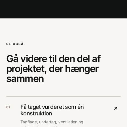
SE OGSÅ
Gå videre til den del af
projektet, der hænger
sammen
Få taget vurderet som én
01
↗
konstruktion
Tagflade, undertag, ventilation og