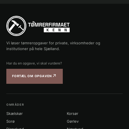
Vi løser tømreropgaver for private, virksomheder og
institutioner på hele Sjælland.
Har du en opgave, vi skal vurdere?
↗
FORTÆL OM OPGAVEN
OMRÅDER
Skælskør
Korsør
Sorø
Gørlev
Dianalund
Næstved