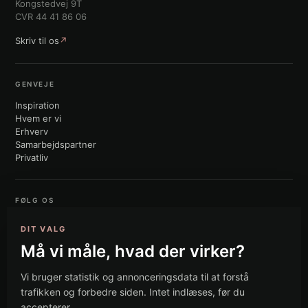
Kongstedvej 9T
CVR 44 41 86 06
Skriv til os
↗
GENVEJE
Inspiration
Hvem er vi
Erhverv
Samarbejdspartner
Privatliv
FØLG OS
Facebook
DIT VALG
LinkedIn
Må vi måle, hvad der virker?
Instagram
TikTok
Vi bruger statistik og annonceringsdata til at forstå
trafikken og forbedre siden. Intet indlæses, før du
accepterer.