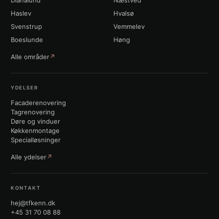
Haslev
Hvalsø
Svenstrup
Vemmelev
Boeslunde
Høng
Alle områder
↗
YDELSER
Facaderenovering
Tagrenovering
Døre og vinduer
Køkkenmontage
Specialløsninger
Alle ydelser
↗
KONTAKT
hej@tfkenn.dk
+45 31 70 08 88